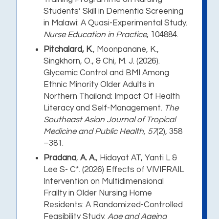
Students’ Skill in Dementia Screening
in Malawi: A Quasi-Experimental Study.
Nurse Education in Practice
, 104884.
Pitchalard, K
., Moonpanane, K.,
Singkhorn, O., & Chi, M. J. (2026).
Glycemic Control and BMI Among
Ethnic Minority Older Adults in
Northern Thailand: Impact Of Health
Literacy and Self-Management
.
The
Southeast Asian Journal of Tropical
Medicine and Public Health, 57
(2), 358
–381.
Pradana
,
A. A.
, Hidayat AT, Yanti L &
Lee S- C*. (2026)
Effects of VIVIFRAIL
Intervention on Multidimensional
Frailty in Older Nursing Home
Residents: A Randomized-Controlled
Feasibility Study
.
Age and Ageing