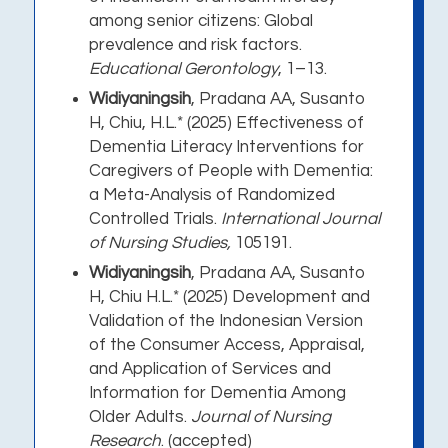
among senior citizens: Global
prevalence and risk factors.
Educational Gerontology
, 1–13
.
Widiyaningsih
,
Pradana AA, Susanto
H, Chiu, H.L.* (2025) Effectiveness of
Dementia Literacy Interventions for
Caregivers of People with Dementia:
a Meta-Analysis of Randomized
Controlled Trials.
International Journal
of Nursing Studies,
105191.
Widiyaningsih
, Pradana AA, Susanto
H, Chiu H.L.* (2025) Development and
Validation of the Indonesian Version
of the Consumer Access, Appraisal,
and Application of Services and
Information for Dementia Among
Older Adults.
Journal of Nursing
Research
. (accepted)