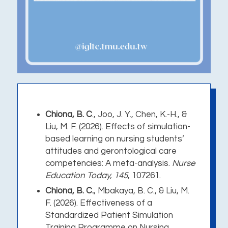
Chiona, B. C
., Joo, J. Y., Chen, K.-H., &
Liu, M. F. (2026).
Effects of simulation-
based learning on nursing students’
attitudes and gerontological care
competencies: A meta-analysis
.
Nurse
Education Today, 145
, 107261.
Chiona, B. C.
, Mbakaya, B. C., & Liu, M.
F. (2026).
Effectiveness of a
Standardized Patient Simulation
Training Programme on Nursing