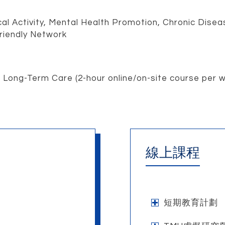
Activity, Mental Health Promotion, Chronic Disea
iendly Network
d Long-Term Care (2-hour online/on-site course per w
線上課程
短期教育計劃