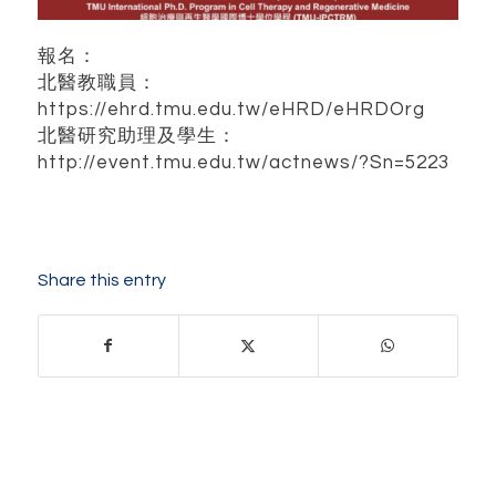
報名：
北醫教職員：
https://ehrd.tmu.edu.tw/eHRD/eHRDOrg
北醫研究助理及學生：
http://event.tmu.edu.tw/actnews/?Sn=5223
Share this entry